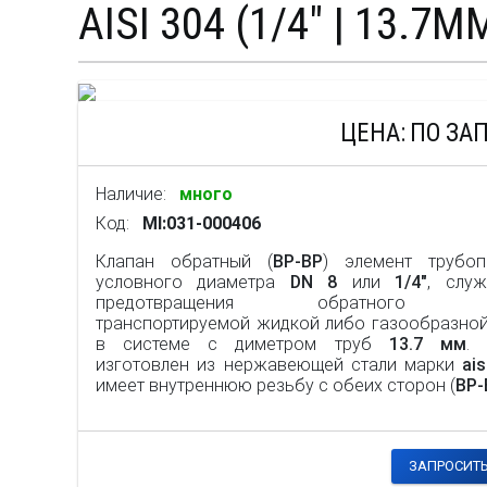
AISI 304 (1/4" | 13.7М
ЦЕНА:
ПО ЗА
Наличие:
много
Код:
MI:031-000406
Клапан обратный (
ВР-ВР
) элемент трубоп
условного диаметра
DN 8
или
1/4"
, служ
предотвращения обратного п
транспортируемой жидкой либо газообразно
в системе с диметром труб
13.7 мм
. 
изготовлен из нержавеющей стали марки
ai
имеет внутреннюю резьбу с обеих сторон (
ВР-
ЗАПРОСИТЬ