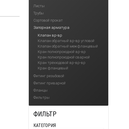
Листы
Трубы
Сортовой прокат
Запорная арматура
Клапан вр-вр
Клапан обратный вр-вр угловой
Клапан обратный межфланцевый
Кран полнопроходной вр-вр
Кран полнопроходной сварной
Кран трёхходовой вр-вр-вр
Кран фланцевый
Фитинг резьбовой
Фитинг приварной
Фланцы
Фильтры
ФИЛЬТР
КАТЕГОРИЯ