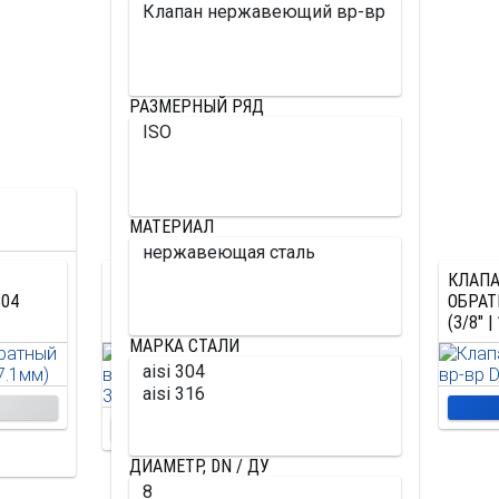
РАЗМЕРНЫЙ РЯД
МАТЕРИАЛ
КЛАПАН НЕРЖАВЕЮЩИЙ
КЛАП
304
ОБРАТНЫЙ ВР-ВР УГЛОВОЙ DN25
ОБРАТ
AISI 316 (1" | 33.7ММ)
(3/8" 
МАРКА СТАЛИ
1998.00 р.
Цена:
КУПИТЬ
ДИАМЕТР, DN / ДУ