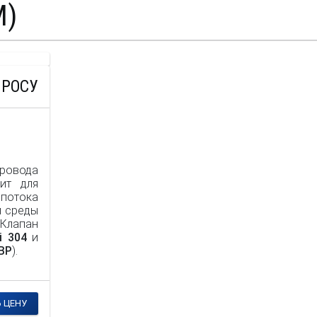
М)
ПРОСУ
ровода
ит для
отока
й среды
Клапан
si 304
и
ВР
).
 ЦЕНУ