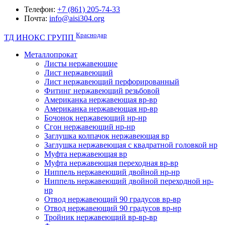
Телефон:
+7 (861) 205-74-33
Почта:
info@aisi304.org
Краснодар
ТД ИНОКС ГРУПП
Металлопрокат
Листы нержавеющие
Лист нержавеющий
Лист нержавеющий перфорированный
Фитинг нержавеющий резьбовой
Американка нержавеющая вр-вр
Американка нержавеющая нр-вр
Бочонок нержавеющий нр-нр
Сгон нержавеющий нр-нр
Заглушка колпачок нержавеющая вр
Заглушка нержавеющая с квадратной головкой нр
Муфта нержавеющая вр
Муфта нержавеющая переходная вр-вр
Ниппель нержавеющий двойной нр-нр
Ниппель нержавеющий двойной переходной нр-
нр
Отвод нержавеющий 90 градусов вр-вр
Отвод нержавеющий 90 градусов вр-нр
Тройник нержавеющий вр-вр-вр