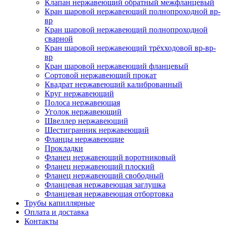
Клапан нержавеющий обратный межфланцевый
Кран шаровой нержавеющий полнопроходной вр-
вр
Кран шаровой нержавеющий полнопроходной
сварной
Кран шаровой нержавеющий трёхходовой вр-вр-
вр
Кран шаровой нержавеющий фланцевый
Сортовой нержавеющий прокат
Квадрат нержавеющий калиброванный
Круг нержавеющий
Полоса нержавеющая
Уголок нержавеющий
Швеллер нержавеющий
Шестигранник нержавеющий
Фланцы нержавеющие
Прокладки
Фланец нержавеющий воротниковый
Фланец нержавеющий плоский
Фланец нержавеющий свободный
Фланцевая нержавеющая заглушка
Фланцевая нержавеющая отбортовка
Трубы капиллярные
Оплата и доставка
Контакты