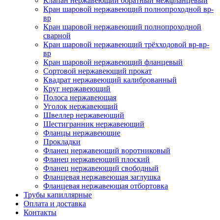
Клапан нержавеющий обратный межфланцевый
Кран шаровой нержавеющий полнопроходной вр-
вр
Кран шаровой нержавеющий полнопроходной
сварной
Кран шаровой нержавеющий трёхходовой вр-вр-
вр
Кран шаровой нержавеющий фланцевый
Сортовой нержавеющий прокат
Квадрат нержавеющий калиброванный
Круг нержавеющий
Полоса нержавеющая
Уголок нержавеющий
Швеллер нержавеющий
Шестигранник нержавеющий
Фланцы нержавеющие
Прокладки
Фланец нержавеющий воротниковый
Фланец нержавеющий плоский
Фланец нержавеющий свободный
Фланцевая нержавеющая заглушка
Фланцевая нержавеющая отбортовка
Трубы капиллярные
Оплата и доставка
Контакты