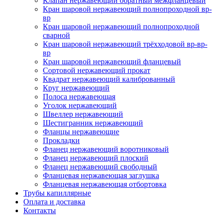
Клапан нержавеющий обратный межфланцевый
Кран шаровой нержавеющий полнопроходной вр-
вр
Кран шаровой нержавеющий полнопроходной
сварной
Кран шаровой нержавеющий трёхходовой вр-вр-
вр
Кран шаровой нержавеющий фланцевый
Сортовой нержавеющий прокат
Квадрат нержавеющий калиброванный
Круг нержавеющий
Полоса нержавеющая
Уголок нержавеющий
Швеллер нержавеющий
Шестигранник нержавеющий
Фланцы нержавеющие
Прокладки
Фланец нержавеющий воротниковый
Фланец нержавеющий плоский
Фланец нержавеющий свободный
Фланцевая нержавеющая заглушка
Фланцевая нержавеющая отбортовка
Трубы капиллярные
Оплата и доставка
Контакты