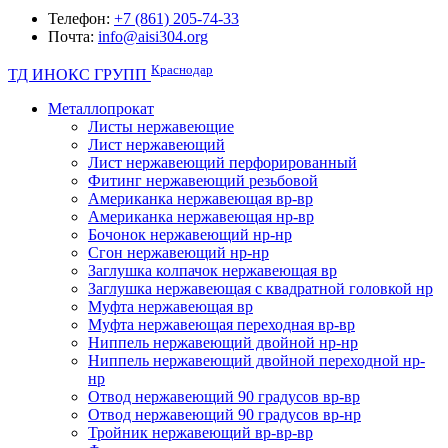
Телефон:
+7 (861) 205-74-33
Почта:
info@aisi304.org
Краснодар
ТД ИНОКС ГРУПП
Металлопрокат
Листы нержавеющие
Лист нержавеющий
Лист нержавеющий перфорированный
Фитинг нержавеющий резьбовой
Американка нержавеющая вр-вр
Американка нержавеющая нр-вр
Бочонок нержавеющий нр-нр
Сгон нержавеющий нр-нр
Заглушка колпачок нержавеющая вр
Заглушка нержавеющая с квадратной головкой нр
Муфта нержавеющая вр
Муфта нержавеющая переходная вр-вр
Ниппель нержавеющий двойной нр-нр
Ниппель нержавеющий двойной переходной нр-
нр
Отвод нержавеющий 90 градусов вр-вр
Отвод нержавеющий 90 градусов вр-нр
Тройник нержавеющий вр-вр-вр