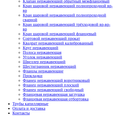
Клапан нержавеющий обратный межфланцевый
Кран шаровой нержавеющий полнопроходной вр-
вр
Кран шаровой нержавеющий полнопроходной
сварной
Кран шаровой нержавеющий трёхходовой вр-вр-
вр
Кран шаровой нержавеющий фланцевый
Сортовой нержавеющий прокат
Квадрат нержавеющий калиброванный
Круг нержавеющий
Полоса нержавеющая
Уголок нержавеющий
Швеллер нержавеющий
Шестигранник нержавеющий
Фланцы нержавеющие
Прокладки
Фланец нержавеющий воротниковый
Фланец нержавеющий плоский
Фланец нержавеющий свободный
Фланцевая нержавеющая заглушка
Фланцевая нержавеющая отбортовка
Трубы капиллярные
Оплата и доставка
Контакты