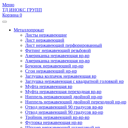
Меню
ТД ИНОКС ГРУПП
Корзина 0
Металлопрокат
Листы нержавеющие
Лист нержавеющий
Лист нержавеющий перфорированный
Фитинг нержавеющий резьбовой
Американка нержавеющая вр-вр
Американка нержавеющая нр-вр
Бочонок нержавеющий нр-нр
Сгон нержавеющий нр-нр
Заглушка колпачок нержавеющая вр
Заглушка нержавеющая с квадратной головкой нр
Муфта нержавеющая вр
Муфта нержавеющая переходная вр-вр
Ниппель нержавеющий двойной нр-нр
Ниппель нержавеющий двойной переходной нр-нр
Отвод нержавеющий 90 градусов вр-вр
Отвод нержавеющий 90 градусов вр-нр
Тройник нержавеющий вр-вр-вр
Футорка нержавеющая нр-вр
Штуцер нержавеющий шланговый нр