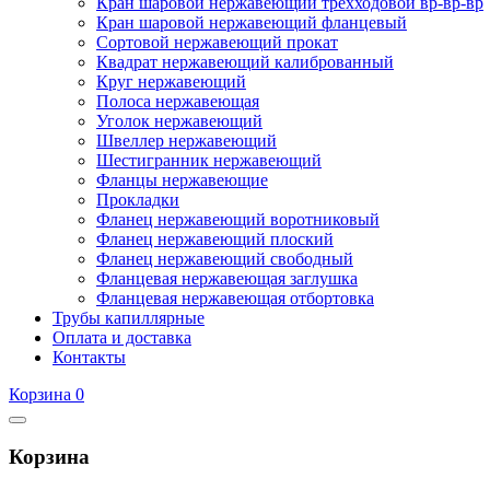
Кран шаровой нержавеющий трёхходовой вр-вр-вр
Кран шаровой нержавеющий фланцевый
Сортовой нержавеющий прокат
Квадрат нержавеющий калиброванный
Круг нержавеющий
Полоса нержавеющая
Уголок нержавеющий
Швеллер нержавеющий
Шестигранник нержавеющий
Фланцы нержавеющие
Прокладки
Фланец нержавеющий воротниковый
Фланец нержавеющий плоский
Фланец нержавеющий свободный
Фланцевая нержавеющая заглушка
Фланцевая нержавеющая отбортовка
Трубы капиллярные
Оплата и доставка
Контакты
Корзина 0
Корзина