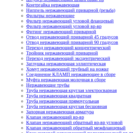
Контргайка нержавеющая
Ниппель нержавеющий приварной (резьба)
Фильтры нержавеющие
Фильтр нержавеющий угловой фланцевый
Фильтр нержавеющий угловой вр-вр
Фитинг нержавеющий приварной
Отвод нержавеющий приварной 45 градусов
Отвод нержавеющий приварной 90 градусов
Переход нержавеющий концентрический
Тройник нержавеющий приварной
Переход нержавеющий эксцентрический
Заглушка нержавеющая эллиптическая
Хомут нержавеющий трубный на ножке
Соединение КЛАМП нержавеющее в сборе
Муфта нержавеющая молочная в сборе
Нержавеющие трубы
Труба нержавеющая круглая электросварная
Труба нержавеющая квадратная
Труба нержавеющая прямоугольная
Труба нержавеющая круглая бесшовная
Запорная нержавеющая арматура
Клапан нержавеющий вр-вр
Клапан нержавеющий обратный вр-вр угловой
Клапан нержавеющий обратный межфланцевый