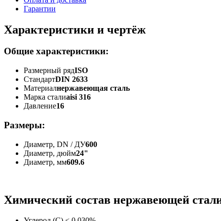
Гарантии
Характеристики и чертёж
Общие характеристики:
Размерный ряд
ISO
Стандарт
DIN 2633
Материал
нержавеющая сталь
Марка стали
aisi 316
Давление
16
Размеры:
Диаметр, DN / ДУ
600
Диаметр, дюйм
24"
Диаметр, мм
609.6
Химический состав нержавеющей стали 
Углерод (C)
< 0.030%