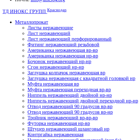
Краснодар
ТД ИНОКС ГРУПП
Металлопрокат
Листы нержавеющие
Лист нержавеющий
Лист нержавеющий перфорированный
Фитинг нержавеющий резьбовой
Американка нержавеющая вр-вр
Американка нержавеющая нр-вр
Бочонок нержавеющий нр-нр
Сгон нержавеющий нр-нр
Заглушка колпачок нержавеющая вр
Заглушка нержавеющая с квадратной головкой нр
Муфта нержавеющая вр
Муфта нержавеющая переходная вр-вр
Ниппель нержавеющий двойной нр-нр
Ниппель нержавеющий двойной переходной нр-нр
Отвод нержавеющий 90 градусов вр-вр
Отвод нержавеющий 90 градусов вр-нр
Тройник нержавеющий вр-вр-вр
Футорка нержавеющая нр-вр
Штуцер нержавеющий шланговый нр
Контргайка нержавеющая