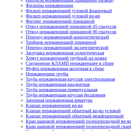
Ниппель нержавеющий приварной (резьба)
Фильтры нержавеющие
Фильтр нержавеющий угловой фланцевый
Фильтр нержавеющий угловой вр-вр
Фитинг нержавеющий приварной
Отвод нержавеющий приварной 45 градусов
Отвод нержавеющий приварной 90 градусов
Переход нержавеющий концентрический
Тройник нержавеющий приварной
Переход нержавеющий эксцентрический
Заглушка нержавеющая эллиптическая
Хомут нержавеющий трубный на ножке
Соединение КЛАМП нержавеющее в сборе
Муфта нержавеющая молочная в сборе
Нержавеющие трубы
Труба нержавеющая круглая электросварная
Труба нержавеющая квадратная
Труба нержавеющая прямоугольная
Труба нержавеющая круглая бесшовная
Запорная нержавеющая арматура
Клапан нержавеющий вр-вр
Клапан нержавеющий обратный вр-вр угловой
Клапан нержавеющий обратный межфланцевый
Кран шаровой нержавеющий полнопроходной вр-в
Кран шаровой нержавеющий полнопроходной свар