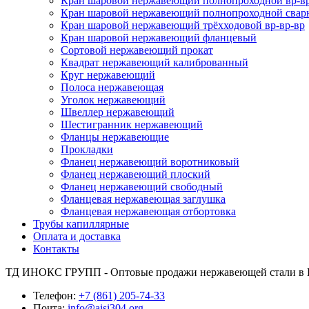
Кран шаровой нержавеющий полнопроходной вр-в
Кран шаровой нержавеющий полнопроходной свар
Кран шаровой нержавеющий трёхходовой вр-вр-вр
Кран шаровой нержавеющий фланцевый
Сортовой нержавеющий прокат
Квадрат нержавеющий калиброванный
Круг нержавеющий
Полоса нержавеющая
Уголок нержавеющий
Швеллер нержавеющий
Шестигранник нержавеющий
Фланцы нержавеющие
Прокладки
Фланец нержавеющий воротниковый
Фланец нержавеющий плоский
Фланец нержавеющий свободный
Фланцевая нержавеющая заглушка
Фланцевая нержавеющая отбортовка
Трубы капиллярные
Оплата и доставка
Контакты
ТД ИНОКС ГРУПП - Оптовые продажи нержавеющей стали в 
Телефон:
+7 (861) 205-74-33
Почта:
info@aisi304.org